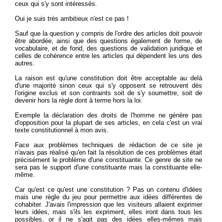
ceux qui s'y sont intéressés.
Oui je suis très ambitieux n'est ce pas !
Sauf que la question y compris de l'ordre des articles doit pouvoir
être abordée, ainsi que des questions également de forme, de
vocabulaire, et de fond, des questions de validation juridique et
celles de cohérence entre les articles qui dépendent les uns des
autres.
La raison est qu'une constitution doit être acceptable au delà
d'une majorité sinon ceux qui s'y opposent se retrouvent dès
l'origine exclus et son contraints soit de s'y soumettre, soit de
devenir hors la règle dont à terme hors la loi.
Exemple la déclaration des droits de l'homme ne génère pas
d'opposition pour la plupart de ses articles, en cela c'est un vrai
texte constitutionnel à mon avis.
Face aux problèmes techniques de rédaction de ce site je
n'avais pas réalisé qu'en fait la résolution de ces problèmes était
précisément le problème d'une constituante. Ce genre de site ne
sera pas le support d'une constituante mais la constituante elle-
même.
Car qu'est ce qu'est une constitution ? Pas un contenu d'idées
mais une règle du jeu pour permettre aux idées différentes de
cohabiter. J'avais l'impression que les visiteurs allaient exprimer
leurs idées, mais s'ils les expriment, elles iront dans tous les
possibles, or il ne s'agit pas des idées elles-mêmes mais